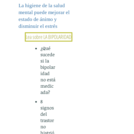
La higiene de la salud
mental puede mejorar el
estado de ánimo y
disminuir el estrés
Lea sobre LA BIPOLARIDAD
¿Qué
sucede
si la
bipolar
idad
no está
medic
ada?
8
signos
del
trastor
no
histrió