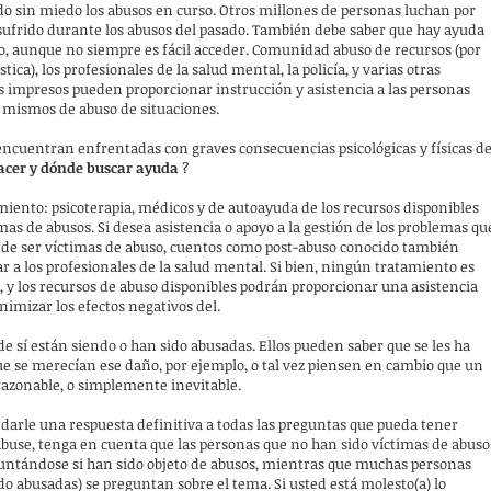
o sin miedo los abusos en curso. Otros millones de personas luchan por
sufrido durante los abusos del pasado. También debe saber que hay ayuda
so, aunque no siempre es fácil acceder. Comunidad abuso de recursos (por
ica), los profesionales de la salud mental, la policía, y varias otras
os impresos pueden proporcionar instrucción y asistencia a las personas
í mismos de abuso de situaciones.
ncuentran enfrentadas con graves consecuencias psicológicas y físicas d
acer y dónde buscar ayuda
?
iento: psicoterapia, médicos y de autoayuda de los recursos disponibles
mas de abusos. Si desea asistencia o apoyo a la gestión de los problemas qu
 de ser víctimas de abuso, cuentos como post-abuso conocido también
r a los profesionales de la salud mental. Si bien, ningún tratamiento es
o, y los recursos de abuso disponibles podrán proporcionar una asistencia
inimizar los efectos negativos del.
e sí están siendo o han sido abusadas. Ellos pueden saber que se les ha
e se merecían ese daño, por ejemplo, o tal vez piensen en cambio que un
 razonable, o simplemente inevitable.
 darle una respuesta definitiva a todas las preguntas que pueda tener
e abuse, tenga en cuenta que las personas que no han sido víctimas de abuso
ntándose si han sido objeto de abusos, mientras que muchas personas
o abusadas) se preguntan sobre el tema. Si usted está molesto(a) lo