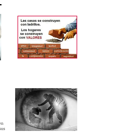
en
sus