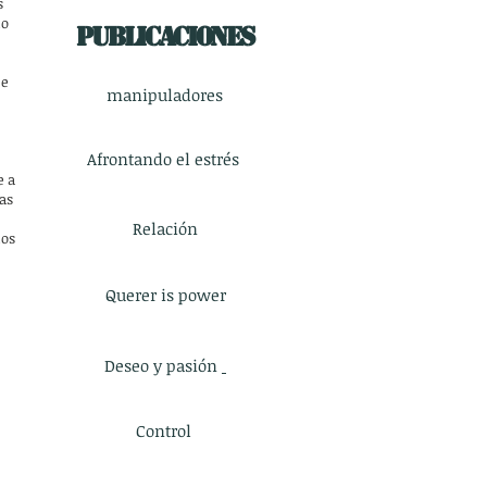
s
no
Publicaciones
 e
manipuladores
Afrontando el estrés
e a
as
Relación
ños
Querer is power
Deseo y pasión
Control