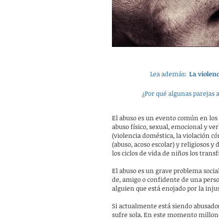
Lea además:
La violen
¿Por qué algunas parejas a
El abuso es un evento común en lo
abuso físico, sexual, emocional y v
(violencia doméstica, la violación cón
(abuso, acoso escolar) y religiosos y
los ciclos de vida de niños los transf
El abuso es un grave problema social
de, amigo o confidente de una per
alguien que está enojado por la injus
Si actualmente está siendo abusado(a
sufre sola. En este momento millon