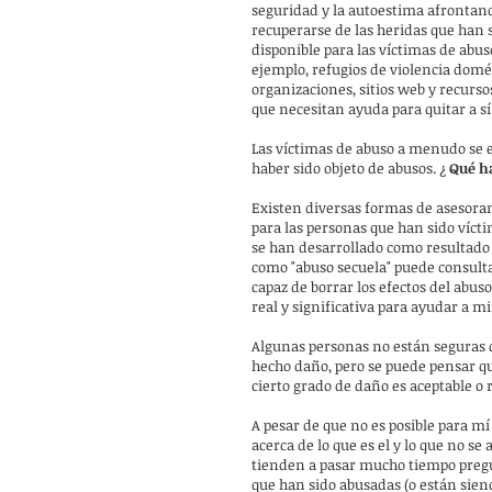
seguridad y la autoestima afrontand
recuperarse de las heridas que han 
disponible para las víctimas de abu
ejemplo, refugios de violencia domést
organizaciones, sitios web y recurs
que necesitan ayuda para quitar a s
Las víctimas de abuso a menudo se e
haber sido objeto de abusos. ¿
Qué h
Existen diversas formas de asesoram
para las personas que han sido vícti
se han desarrollado como resultado
como "abuso secuela" puede consulta
capaz de borrar los efectos del abus
real y significativa para ayudar a m
Algunas personas no están seguras d
hecho daño, pero se puede pensar qu
cierto grado de daño es aceptable o
A pesar de que no es posible para mí
acerca de lo que es el y lo que no s
tienden a pasar mucho tiempo pregu
que han sido abusadas (o están siend