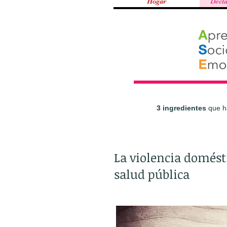
Hogar
Decla
3 ingredientes
que ha
La violencia domésti
salud pública