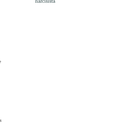
narcisista
e
e
s